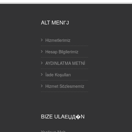
ALT MENГЈ
Hizmetlerimiz
Hesap Bilgilerimiz
AYDINLATMA METNİ
İade Koşulları
Hizmet Sözlesmemiz
BIZE ULAЕЏД�N