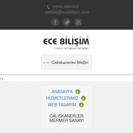
(0850) 8880323
destek@ecebilisim.com
/>
ANASAYFA
HİZMETLERİMİZ
WEB TASARIM
CALISKANERLER
MERMER SANAYI